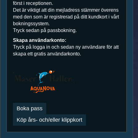
logga
först i receptionen.
in
Det är viktigt att din mejladress stämmer överens
och
med den som är registrerad på ditt kundkort i vårt
sedan
bokningssystem.
ny
Tryck sedan på passbokning.
användare
Skapa användarkonto:
för
Tryck på logga in och sedan ny användare för att
att
skapa ett gratis användarkonto.
skapa
ett
användarkonto.
Boka pass
Köp års- och/eller klippkort