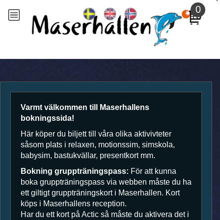
Till
0
huvudinnehållet
Varmt välkommen till Maserhallens
bokningssida!
Här köper du biljett till våra olika aktivivteter
såsom plats i relaxen, motionssim, simskola,
babysim, bastukvällar, presentkort mm.
Bokning gruppträningspass:
För att kunna
boka gruppträningspass via webben måste du ha
ett giltigt gruppträningskort i Maserhallen. Kort
Tryck
köps i Maserhallens reception.
på
Har du ett kort på Actic så måste du aktivera det i