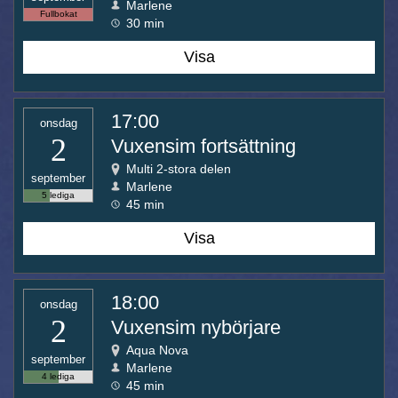
Marlene
Fullbokat
30 min
Visa
17:00
onsdag
2
Vuxensim fortsättning
Multi 2-stora delen
september
Marlene
5 lediga
45 min
Visa
18:00
onsdag
2
Vuxensim nybörjare
Aqua Nova
september
Marlene
4 lediga
45 min