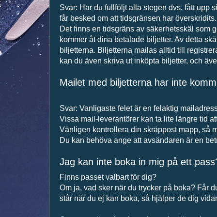
Svar: Har du fullföljt alla stegen dvs. fått upp
får besked om att tidsgränsen har överskridits.
Det finns en tidsgräns av säkerhetsskäl som g
kommer åt dina betalade biljetter. Av detta skä
biljetterna. Biljetterna mailas alltid till regi
kan du även skriva ut inköpta biljetter, och äv
Mailet med biljetterna har inte komm
Svar: Vanligaste felet är en felaktig mailadress
Vissa mail-leverantörer kan ta lite längre tid at
Vänligen kontrollera din skräppost mapp, så m
Du kan behöva ange att avsändaren är en bet
Jag kan inte boka in mig på ett pass
Finns passet valbart för dig?
Om ja, vad sker när du trycker på boka? Får 
står när du ej kan boka, så hjälper de dig vida