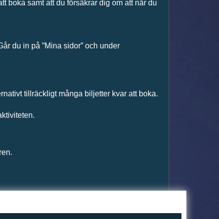
att boka samt att du försäkrar dig om att när du
 Går du in på ”Mina sidor” och under
nativt tillräckligt många biljetter kvar att boka.
ktiviteten.
ren.
at fall kontakta anläggningen/arrangören.