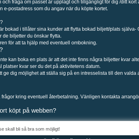
ch fråga om passet är upplagt och tillgängligt för dig /ditt kort 
en e-postadress som du angav när du köpte kortet.
g?
okad i tillåter sina kunder att flytta bokad biljett/plats själva-
 de biljetter du önskar flytta.
ren för att ta hjälp med eventuell ombokning.
r?
e kan boka en plats är att det inte finns några biljetter kvar alter
 platser kvar ser du det på aktivitetens datum.
ge dig möjlighet att ställa sig på en intresselista till den valda a
rågor kring eventuell återbetalning. Vänligen kontakta arrangö
pkort köpt på webben?
bben kan du själv ta ut din Kvittokopia under ”Mina sidor”. I ann
 skall bli så bra som möjligt!