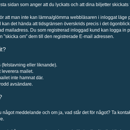
 sista sidan som anger att du lyckats och att dina biljetter skickat
ör att man inte kan lämna/glömma webbläsaren i inloggat läge p
l kan det hända att tidsgränsen överskrids precis i det ögonblic
strerad mailadress. Du som registrerad inloggad kund kan logga in p
en ”skicka om” dem till den registrerade E-mail adressen.
it?
 (felstavning eller liknande).
t leverera mailet.
ailet inte hamnat där.
rodd avsändare.
?
du något meddelande och om ja, vad står det för något? Ta kont
re.