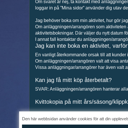
Om svaret är nej, ta kontakt med anläggningen o
loggar in på ”Mina sidor” använder dig utav d
Jag behöver boka om min aktivitet, hur gör ja
Om anläggningen/arrangören som aktiviteten är b
aktivitetsbokningar. Där väljer du nytt datum för
I annat fall kontaktar du anläggningen/arrangö
Jag kan inte boka en aktivitet, varfö
En vanligt återkommande orsak till att kunder int
Om anläggningen/arrangören valt att visa antal
Vissa anläggningar/arrangörer har även valt att 
Kan jag få mitt köp återbetalt?
SVAR: Anläggningen/arrangören hanterar alla f
Kvittokopia på mitt års/säsong/klip
SVAR: Har du köpt ditt årskort/klippkort på we
Den här webbsidan använder cookies för att din upplevelse